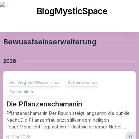
Skip
to
content
Bewusstseinserweiterung
2026
Der Weg der Weisen Frau
Schamanismus
Seelenbilder
Die Pflanzenschamanin
Pflanzenschamanin Der Rauch steigt langsamin die dunkle
Nacht.Die Pflanzenfrau sitzt stillvor dem heiligen
Feuer.Mondlicht liegt auf ihrer Hautwie silberner Nebel....
6. Mai 2026