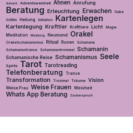
Ahnen
Anrufung
Adventsweisheit
Advent
Beratung
Erwachen
Erleuchtung
Gabe
Kartenlegen
Heilung
Göttin
Initiation
Kartenlegung
Krafttier
Licht
Krafttiere
Magie
Orakel
Neumond
Meditation
Mobbing
Ritual
Runen
Orakelschamanismus
Schamane
Schamanin
Schamanentrance
Schamanentrommel
Seele
Schamanismus
Schamanische Reise
Tarot
Tarotreading
Spirits
Telefonberatung
Trance
Transformation
Vision
Träume
Trommel
Weise Frauen
Weisheit
Weise Frau
Whats App Beratung
Zauberspruch