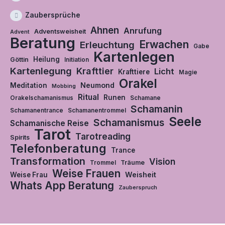
Zaubersprüche
Ahnen
Anrufung
Adventsweisheit
Advent
Beratung
Erwachen
Erleuchtung
Gabe
Kartenlegen
Heilung
Göttin
Initiation
Kartenlegung
Krafttier
Licht
Krafttiere
Magie
Orakel
Neumond
Meditation
Mobbing
Ritual
Runen
Orakelschamanismus
Schamane
Schamanin
Schamanentrance
Schamanentrommel
Seele
Schamanismus
Schamanische Reise
Tarot
Tarotreading
Spirits
Telefonberatung
Trance
Transformation
Vision
Träume
Trommel
Weise Frauen
Weisheit
Weise Frau
Whats App Beratung
Zauberspruch