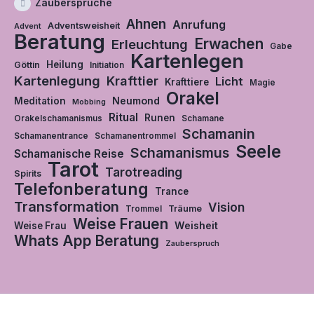
Zaubersprüche
Ahnen
Anrufung
Adventsweisheit
Advent
Beratung
Erwachen
Erleuchtung
Gabe
Kartenlegen
Heilung
Göttin
Initiation
Kartenlegung
Krafttier
Licht
Krafttiere
Magie
Orakel
Neumond
Meditation
Mobbing
Ritual
Runen
Orakelschamanismus
Schamane
Schamanin
Schamanentrance
Schamanentrommel
Seele
Schamanismus
Schamanische Reise
Tarot
Tarotreading
Spirits
Telefonberatung
Trance
Transformation
Vision
Träume
Trommel
Weise Frauen
Weisheit
Weise Frau
Whats App Beratung
Zauberspruch