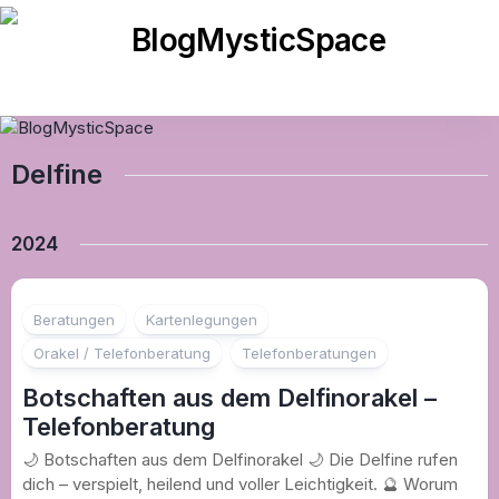
Skip
to
content
Delfine
2024
Beratungen
Kartenlegungen
Orakel / Telefonberatung
Telefonberatungen
Botschaften aus dem Delfinorakel –
Telefonberatung
🌙 Botschaften aus dem Delfinorakel 🌙 Die Delfine rufen
dich – verspielt, heilend und voller Leichtigkeit. 🔮 Worum