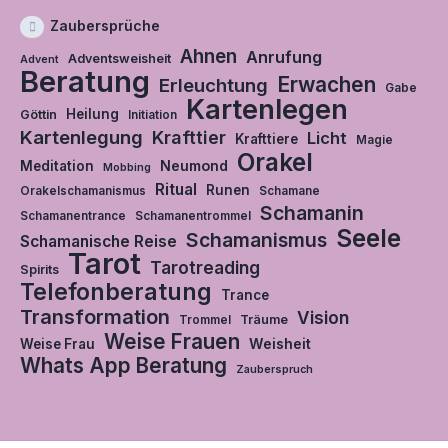
Zaubersprüche
Ahnen
Anrufung
Adventsweisheit
Advent
Beratung
Erwachen
Erleuchtung
Gabe
Kartenlegen
Heilung
Göttin
Initiation
Kartenlegung
Krafttier
Licht
Krafttiere
Magie
Orakel
Neumond
Meditation
Mobbing
Ritual
Runen
Orakelschamanismus
Schamane
Schamanin
Schamanentrance
Schamanentrommel
Seele
Schamanismus
Schamanische Reise
Tarot
Tarotreading
Spirits
Telefonberatung
Trance
Transformation
Vision
Träume
Trommel
Weise Frauen
Weisheit
Weise Frau
Whats App Beratung
Zauberspruch