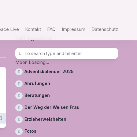
pace Live
Kontakt
FAQ
Impressum
Datenschutz
Beitragssuche
Moon Loading...
Adventskalender 2025
Anrufungen
Beratungen
Der Weg der Weisen Frau
Erzieherweisheiten
Fotos