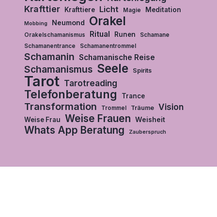
Krafttier
Licht
Krafttiere
Meditation
Magie
Orakel
Neumond
Mobbing
Ritual
Runen
Orakelschamanismus
Schamane
Schamanentrance
Schamanentrommel
Schamanin
Schamanische Reise
Seele
Schamanismus
Spirits
Tarot
Tarotreading
Telefonberatung
Trance
Transformation
Vision
Träume
Trommel
Weise Frauen
Weisheit
Weise Frau
Whats App Beratung
Zauberspruch