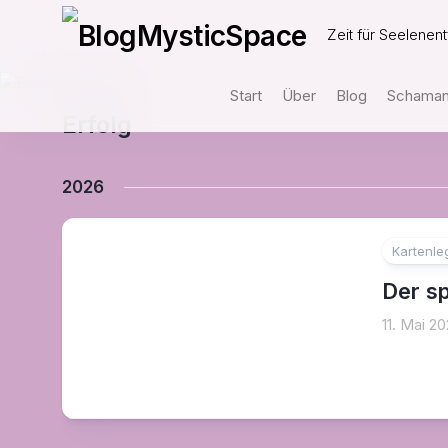
Skip
to
Zeit für Seelenent
content
Start
Über
Blog
Schamani
Erfolg
2026
Kartenl
Der sp
11. Mai 2