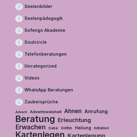
Seelenbilder
Seelenpädagogik
Sofengo Akademie
Soulcircle
Telefonberatungen
Uncategorized
Videos
WhatsApp Beratungen
Zaubersprüche
Ahnen
Anrufung
Adventsweisheit
Advent
Beratung
Erleuchtung
Erwachen
Heilung
Göttin
Gabe
Initiation
Kartenlegen
Kartenlegung