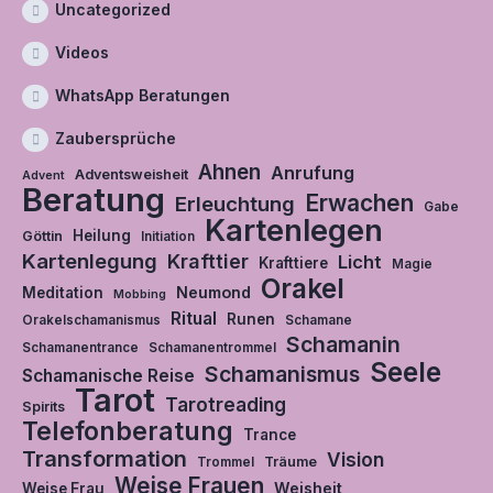
Uncategorized
Videos
WhatsApp Beratungen
Zaubersprüche
Ahnen
Anrufung
Adventsweisheit
Advent
Beratung
Erwachen
Erleuchtung
Gabe
Kartenlegen
Heilung
Göttin
Initiation
Kartenlegung
Krafttier
Licht
Krafttiere
Magie
Orakel
Neumond
Meditation
Mobbing
Ritual
Runen
Orakelschamanismus
Schamane
Schamanin
Schamanentrance
Schamanentrommel
Seele
Schamanismus
Schamanische Reise
Tarot
Tarotreading
Spirits
Telefonberatung
Trance
Transformation
Vision
Träume
Trommel
Weise Frauen
Weisheit
Weise Frau