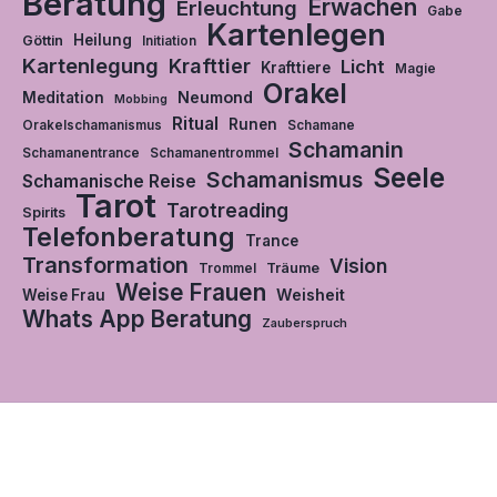
Beratung
Erwachen
Erleuchtung
Gabe
Kartenlegen
Heilung
Göttin
Initiation
Kartenlegung
Krafttier
Licht
Krafttiere
Magie
Orakel
Neumond
Meditation
Mobbing
Ritual
Runen
Orakelschamanismus
Schamane
Schamanin
Schamanentrance
Schamanentrommel
Seele
Schamanismus
Schamanische Reise
Tarot
Tarotreading
Spirits
Telefonberatung
Trance
Transformation
Vision
Träume
Trommel
Weise Frauen
Weisheit
Weise Frau
Whats App Beratung
Zauberspruch