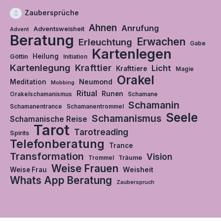
Zaubersprüche
Ahnen
Anrufung
Adventsweisheit
Advent
Beratung
Erwachen
Erleuchtung
Gabe
Kartenlegen
Heilung
Göttin
Initiation
Kartenlegung
Krafttier
Licht
Krafttiere
Magie
Orakel
Neumond
Meditation
Mobbing
Ritual
Runen
Orakelschamanismus
Schamane
Schamanin
Schamanentrance
Schamanentrommel
Seele
Schamanismus
Schamanische Reise
Tarot
Tarotreading
Spirits
Telefonberatung
Trance
Transformation
Vision
Träume
Trommel
Weise Frauen
Weisheit
Weise Frau
Whats App Beratung
Zauberspruch