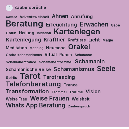
Zaubersprüche
Ahnen
Anrufung
Adventsweisheit
Advent
Beratung
Erwachen
Erleuchtung
Gabe
Kartenlegen
Heilung
Göttin
Initiation
Kartenlegung
Krafttier
Licht
Krafttiere
Magie
Orakel
Neumond
Meditation
Mobbing
Ritual
Runen
Orakelschamanismus
Schamane
Schamanin
Schamanentrance
Schamanentrommel
Seele
Schamanismus
Schamanische Reise
Tarot
Tarotreading
Spirits
Telefonberatung
Trance
Transformation
Vision
Träume
Trommel
Weise Frauen
Weisheit
Weise Frau
Whats App Beratung
Zauberspruch