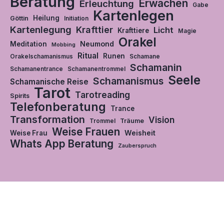
Beratung
Erwachen
Erleuchtung
Gabe
Kartenlegen
Heilung
Göttin
Initiation
Kartenlegung
Krafttier
Licht
Krafttiere
Magie
Orakel
Neumond
Meditation
Mobbing
Ritual
Runen
Orakelschamanismus
Schamane
Schamanin
Schamanentrance
Schamanentrommel
Seele
Schamanismus
Schamanische Reise
Tarot
Tarotreading
Spirits
Telefonberatung
Trance
Transformation
Vision
Träume
Trommel
Weise Frauen
Weisheit
Weise Frau
Whats App Beratung
Zauberspruch