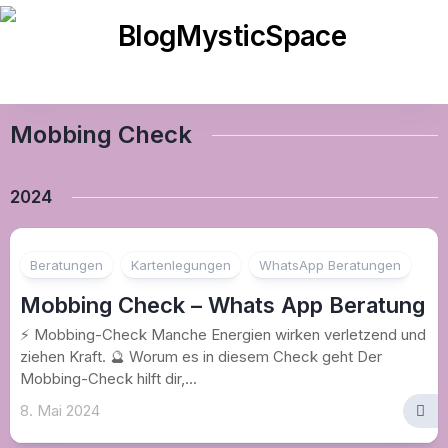
Skip
to
content
Mobbing Check
2024
Beratungen
Kartenlegungen
WhatsApp Beratungen
Mobbing Check – Whats App Beratung
⚡ Mobbing-Check Manche Energien wirken verletzend und
ziehen Kraft. 🔮 Worum es in diesem Check geht Der
Mobbing-Check hilft dir,...
8. Mai 2024