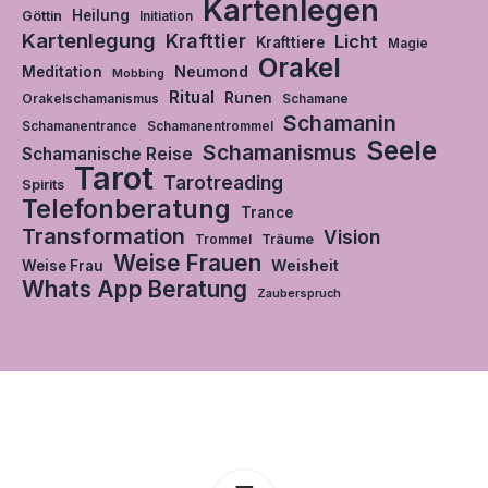
Kartenlegen
Heilung
Göttin
Initiation
Kartenlegung
Krafttier
Licht
Krafttiere
Magie
Orakel
Neumond
Meditation
Mobbing
Ritual
Runen
Orakelschamanismus
Schamane
Schamanin
Schamanentrance
Schamanentrommel
Seele
Schamanismus
Schamanische Reise
Tarot
Tarotreading
Spirits
Telefonberatung
Trance
Transformation
Vision
Träume
Trommel
Weise Frauen
Weisheit
Weise Frau
Whats App Beratung
Zauberspruch