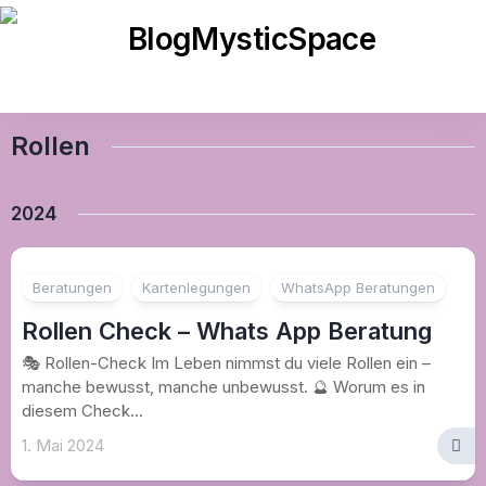
Skip
to
content
Rollen
2024
Beratungen
Kartenlegungen
WhatsApp Beratungen
Rollen Check – Whats App Beratung
🎭 Rollen-Check Im Leben nimmst du viele Rollen ein –
manche bewusst, manche unbewusst. 🔮 Worum es in
diesem Check...
1. Mai 2024