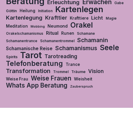
Beratung
Erwachen
Erleuchtung
Gabe
Kartenlegen
Heilung
Göttin
Initiation
Kartenlegung
Krafttier
Licht
Krafttiere
Magie
Orakel
Neumond
Meditation
Mobbing
Ritual
Runen
Orakelschamanismus
Schamane
Schamanin
Schamanentrance
Schamanentrommel
Seele
Schamanismus
Schamanische Reise
Tarot
Tarotreading
Spirits
Telefonberatung
Trance
Transformation
Vision
Träume
Trommel
Weise Frauen
Weisheit
Weise Frau
Whats App Beratung
Zauberspruch