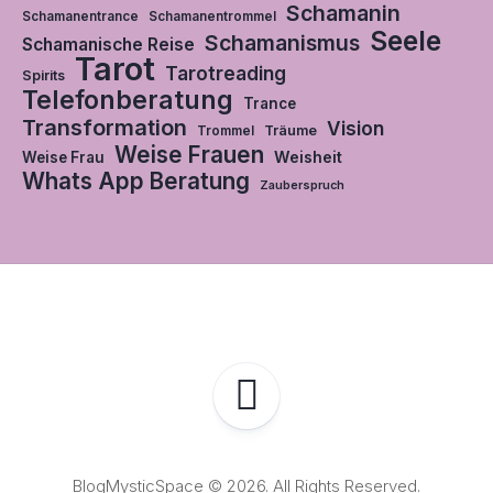
Schamanin
Schamanentrance
Schamanentrommel
Seele
Schamanismus
Schamanische Reise
Tarot
Tarotreading
Spirits
Telefonberatung
Trance
Transformation
Vision
Träume
Trommel
Weise Frauen
Weisheit
Weise Frau
Whats App Beratung
Zauberspruch
BlogMysticSpace © 2026. All Rights Reserved.