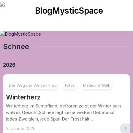
Skip
to
content
Schnee
2026
Der Weg der Weisen Frau
Fotos
Medicine Walk
Winterherz
Winterherz Im Sumpfland, gefroren,zeigt der Winter sein
wahres Gesicht.Schnee legt seine weißen Gebeteauf
jedes Zweiglein, jede Spur. Der Frost hält...
3. Januar 2026