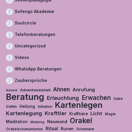
Sofengo Akademie
Soulcircle
Telefonberatungen
Uncategorized
Videos
WhatsApp Beratungen
Zaubersprüche
Ahnen
Anrufung
Adventsweisheit
Advent
Beratung
Erwachen
Erleuchtung
Gabe
Kartenlegen
Heilung
Göttin
Initiation
Kartenlegung
Krafttier
Licht
Krafttiere
Magie
Orakel
Neumond
Meditation
Mobbing
Ritual
Runen
Orakelschamanismus
Schamane