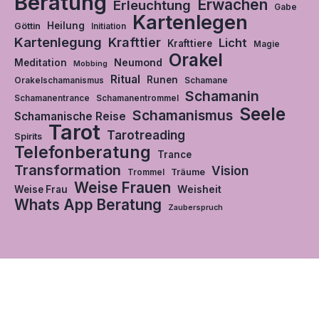
Beratung
Erwachen
Erleuchtung
Gabe
Kartenlegen
Heilung
Göttin
Initiation
Kartenlegung
Krafttier
Licht
Krafttiere
Magie
Orakel
Neumond
Meditation
Mobbing
Ritual
Runen
Orakelschamanismus
Schamane
Schamanin
Schamanentrance
Schamanentrommel
Seele
Schamanismus
Schamanische Reise
Tarot
Tarotreading
Spirits
Telefonberatung
Trance
Transformation
Vision
Träume
Trommel
Weise Frauen
Weisheit
Weise Frau
Whats App Beratung
Zauberspruch