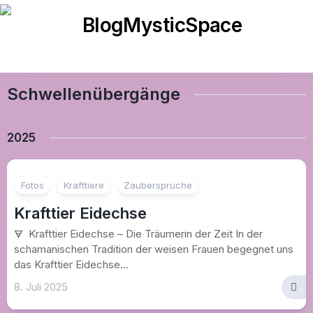
Skip
to
content
Schwellenübergänge
2025
Fotos
Krafttiere
Zaubersprüche
Krafttier Eidechse
🜃 Krafttier Eidechse – Die Träumerin der Zeit In der
schamanischen Tradition der weisen Frauen begegnet uns
das Krafttier Eidechse...
8. Juli 2025