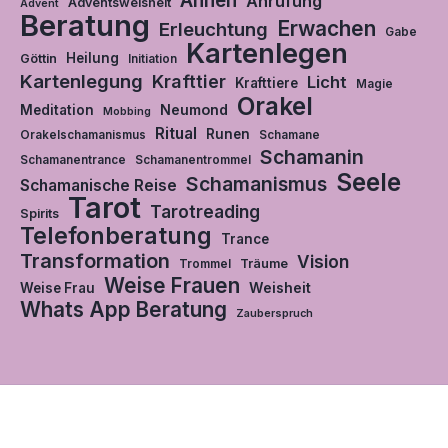
Ahnen
Anrufung
Adventsweisheit
Advent
Beratung
Erwachen
Erleuchtung
Gabe
Kartenlegen
Heilung
Göttin
Initiation
Kartenlegung
Krafttier
Licht
Krafttiere
Magie
Orakel
Neumond
Meditation
Mobbing
Ritual
Runen
Orakelschamanismus
Schamane
Schamanin
Schamanentrance
Schamanentrommel
Seele
Schamanismus
Schamanische Reise
Tarot
Tarotreading
Spirits
Telefonberatung
Trance
Transformation
Vision
Träume
Trommel
Weise Frauen
Weisheit
Weise Frau
Whats App Beratung
Zauberspruch