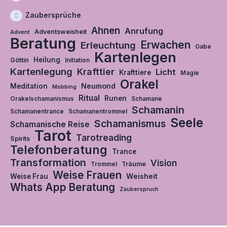
Zaubersprüche
Ahnen
Anrufung
Adventsweisheit
Advent
Beratung
Erwachen
Erleuchtung
Gabe
Kartenlegen
Heilung
Göttin
Initiation
Kartenlegung
Krafttier
Licht
Krafttiere
Magie
Orakel
Neumond
Meditation
Mobbing
Ritual
Runen
Orakelschamanismus
Schamane
Schamanin
Schamanentrance
Schamanentrommel
Seele
Schamanismus
Schamanische Reise
Tarot
Tarotreading
Spirits
Telefonberatung
Trance
Transformation
Vision
Träume
Trommel
Weise Frauen
Weisheit
Weise Frau
Whats App Beratung
Zauberspruch