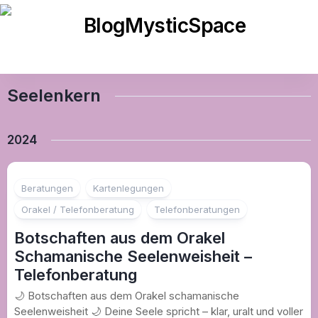
Skip
to
content
Seelenkern
2024
Beratungen
Kartenlegungen
Orakel / Telefonberatung
Telefonberatungen
Botschaften aus dem Orakel
Schamanische Seelenweisheit –
Telefonberatung
🌙 Botschaften aus dem Orakel schamanische
Seelenweisheit 🌙 Deine Seele spricht – klar, uralt und voller