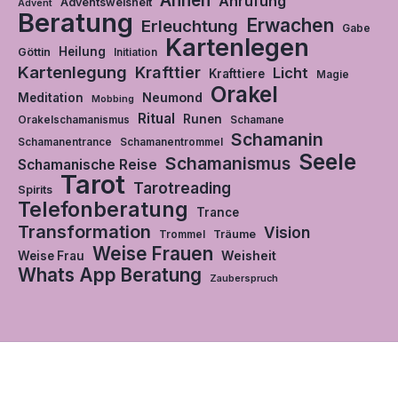
Ahnen
Anrufung
Adventsweisheit
Advent
Beratung
Erwachen
Erleuchtung
Gabe
Kartenlegen
Heilung
Göttin
Initiation
Kartenlegung
Krafttier
Licht
Krafttiere
Magie
Orakel
Neumond
Meditation
Mobbing
Ritual
Runen
Orakelschamanismus
Schamane
Schamanin
Schamanentrance
Schamanentrommel
Seele
Schamanismus
Schamanische Reise
Tarot
Tarotreading
Spirits
Telefonberatung
Trance
Transformation
Vision
Träume
Trommel
Weise Frauen
Weisheit
Weise Frau
Whats App Beratung
Zauberspruch