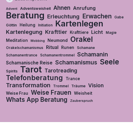
Ahnen
Anrufung
Adventsweisheit
Advent
Beratung
Erwachen
Erleuchtung
Gabe
Kartenlegen
Heilung
Göttin
Initiation
Kartenlegung
Krafttier
Licht
Krafttiere
Magie
Orakel
Neumond
Meditation
Mobbing
Ritual
Runen
Orakelschamanismus
Schamane
Schamanin
Schamanentrance
Schamanentrommel
Seele
Schamanismus
Schamanische Reise
Tarot
Tarotreading
Spirits
Telefonberatung
Trance
Transformation
Vision
Träume
Trommel
Weise Frauen
Weisheit
Weise Frau
Whats App Beratung
Zauberspruch