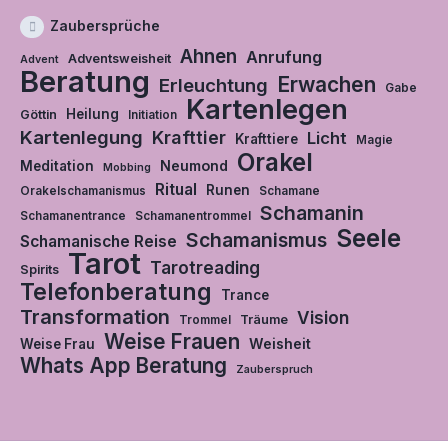
Zaubersprüche
Ahnen
Anrufung
Adventsweisheit
Advent
Beratung
Erwachen
Erleuchtung
Gabe
Kartenlegen
Heilung
Göttin
Initiation
Kartenlegung
Krafttier
Licht
Krafttiere
Magie
Orakel
Neumond
Meditation
Mobbing
Ritual
Runen
Orakelschamanismus
Schamane
Schamanin
Schamanentrance
Schamanentrommel
Seele
Schamanismus
Schamanische Reise
Tarot
Tarotreading
Spirits
Telefonberatung
Trance
Transformation
Vision
Träume
Trommel
Weise Frauen
Weisheit
Weise Frau
Whats App Beratung
Zauberspruch