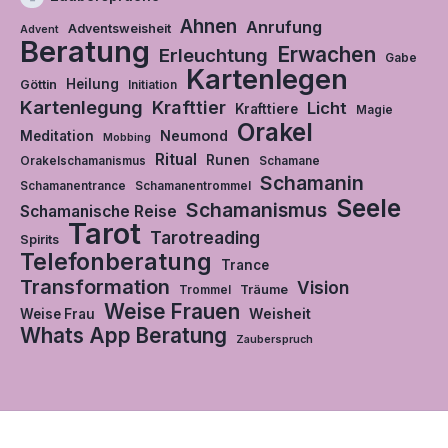
Ahnen
Anrufung
Adventsweisheit
Advent
Beratung
Erwachen
Erleuchtung
Gabe
Kartenlegen
Heilung
Göttin
Initiation
Kartenlegung
Krafttier
Licht
Krafttiere
Magie
Orakel
Neumond
Meditation
Mobbing
Ritual
Runen
Orakelschamanismus
Schamane
Schamanin
Schamanentrance
Schamanentrommel
Seele
Schamanismus
Schamanische Reise
Tarot
Tarotreading
Spirits
Telefonberatung
Trance
Transformation
Vision
Träume
Trommel
Weise Frauen
Weisheit
Weise Frau
Whats App Beratung
Zauberspruch