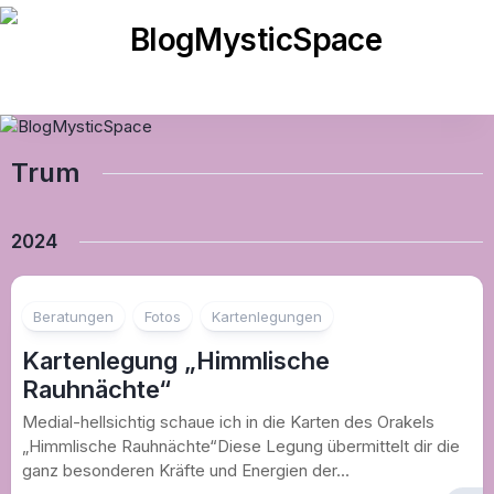
Skip
to
content
Trum
2024
Beratungen
Fotos
Kartenlegungen
Kartenlegung „Himmlische
Rauhnächte“
Medial-hellsichtig schaue ich in die Karten des Orakels
„Himmlische Rauhnächte“Diese Legung übermittelt dir die
ganz besonderen Kräfte und Energien der...