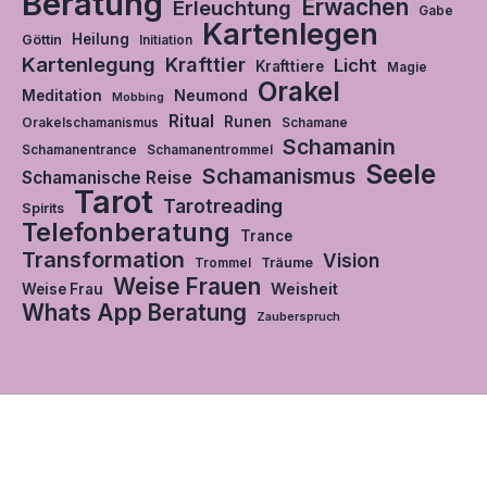
Beratung
Erwachen
Erleuchtung
Gabe
Kartenlegen
Heilung
Göttin
Initiation
Kartenlegung
Krafttier
Licht
Krafttiere
Magie
Orakel
Neumond
Meditation
Mobbing
Ritual
Runen
Orakelschamanismus
Schamane
Schamanin
Schamanentrance
Schamanentrommel
Seele
Schamanismus
Schamanische Reise
Tarot
Tarotreading
Spirits
Telefonberatung
Trance
Transformation
Vision
Träume
Trommel
Weise Frauen
Weisheit
Weise Frau
Whats App Beratung
Zauberspruch