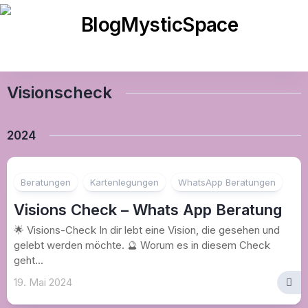
Skip
to
content
Visionscheck
2024
Beratungen
Kartenlegungen
WhatsApp Beratungen
Visions Check – Whats App Beratung
🌟 Visions-Check In dir lebt eine Vision, die gesehen und
gelebt werden möchte. 🔮 Worum es in diesem Check
geht...
19. Mai 2024