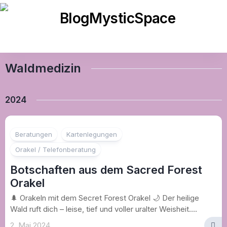
Skip
to
content
Waldmedizin
2024
Beratungen
Kartenlegungen
Orakel / Telefonberatung
Botschaften aus dem Sacred Forest
Orakel
🌲 Orakeln mit dem Secret Forest Orakel 🌙 Der heilige
Wald ruft dich – leise, tief und voller uralter Weisheit....
2. Mai 2024