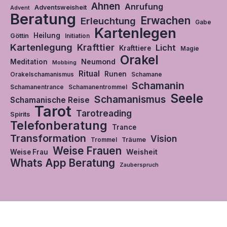
Ahnen
Anrufung
Adventsweisheit
Advent
Beratung
Erwachen
Erleuchtung
Gabe
Kartenlegen
Heilung
Göttin
Initiation
Kartenlegung
Krafttier
Licht
Krafttiere
Magie
Orakel
Neumond
Meditation
Mobbing
Ritual
Runen
Orakelschamanismus
Schamane
Schamanin
Schamanentrance
Schamanentrommel
Seele
Schamanismus
Schamanische Reise
Tarot
Tarotreading
Spirits
Telefonberatung
Trance
Transformation
Vision
Träume
Trommel
Weise Frauen
Weisheit
Weise Frau
Whats App Beratung
Zauberspruch