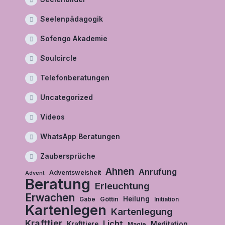
Seelenpädagogik
Sofengo Akademie
Soulcircle
Telefonberatungen
Uncategorized
Videos
WhatsApp Beratungen
Zaubersprüche
Ahnen
Anrufung
Adventsweisheit
Advent
Beratung
Erleuchtung
Erwachen
Heilung
Göttin
Gabe
Initiation
Kartenlegen
Kartenlegung
Krafttier
Licht
Krafttiere
Meditation
Magie