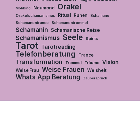
Orakel
Neumond
Mobbing
Ritual
Runen
Orakelschamanismus
Schamane
Schamanentrance
Schamanentrommel
Schamanin
Schamanische Reise
Seele
Schamanismus
Spirits
Tarot
Tarotreading
Telefonberatung
Trance
Transformation
Vision
Träume
Trommel
Weise Frauen
Weisheit
Weise Frau
Whats App Beratung
Zauberspruch