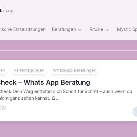
faltung
sche Einzelsitzungen
Beratungen
Rituale
Mystic S
Tarot
Ritualpakete
Telefonberatungen
mit
dem
Orakel
Rider
gen
Kartenlegungen
WhatsApp Beratungen
Telefonberatungen
Waite
Tarot
heck – Whats App Beratung
WhatsApp
eck Dein Weg entfaltet sich Schritt für Schritt – auch wenn du
Beratungen
Ritualpakete
nicht ganz sehen kannst. 🔮...
mit
Sofengo
Tarot
024
–
und
Internetakademie
Orakeln
Der
Einweihungsweg