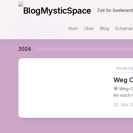
Skip
to
Zeit für Seelenent
content
Start
Über
Blog
Schamani
Weg Check
2024
Beratun
Weg C
🧭 Weg-Ch
ihn noch 
20. Mai 2