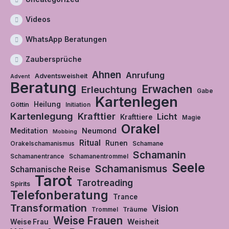
Videos
WhatsApp Beratungen
Zaubersprüche
Ahnen
Anrufung
Adventsweisheit
Advent
Beratung
Erwachen
Erleuchtung
Gabe
Kartenlegen
Heilung
Göttin
Initiation
Kartenlegung
Krafttier
Licht
Krafttiere
Magie
Orakel
Neumond
Meditation
Mobbing
Ritual
Runen
Orakelschamanismus
Schamane
Schamanin
Schamanentrance
Schamanentrommel
Seele
Schamanismus
Schamanische Reise
Tarot
Tarotreading
Spirits
Telefonberatung
Trance
Transformation
Vision
Träume
Trommel
Weise Frauen
Weisheit
Weise Frau