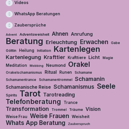
Videos
WhatsApp Beratungen
Zaubersprüche
Ahnen
Anrufung
Adventsweisheit
Advent
Beratung
Erwachen
Erleuchtung
Gabe
Kartenlegen
Heilung
Göttin
Initiation
Kartenlegung
Krafttier
Licht
Krafttiere
Magie
Orakel
Neumond
Meditation
Mobbing
Ritual
Runen
Orakelschamanismus
Schamane
Schamanin
Schamanentrance
Schamanentrommel
Seele
Schamanismus
Schamanische Reise
Tarot
Tarotreading
Spirits
Telefonberatung
Trance
Transformation
Vision
Träume
Trommel
Weise Frauen
Weisheit
Weise Frau
Whats App Beratung
Zauberspruch