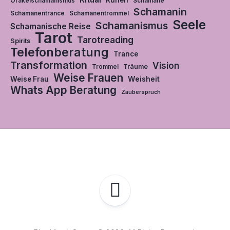
Runen
Orakelschamanismus
Schamane
Schamanin
Schamanentrance
Schamanentrommel
Seele
Schamanismus
Schamanische Reise
Tarot
Tarotreading
Spirits
Telefonberatung
Trance
Transformation
Vision
Träume
Trommel
Weise Frauen
Weisheit
Weise Frau
Whats App Beratung
Zauberspruch