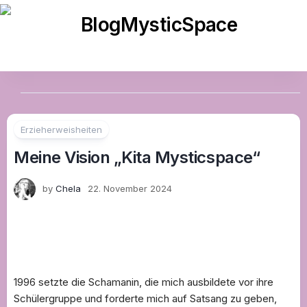
Skip
to
content
Erzieherweisheiten
Meine Vision „Kita Mysticspace“
by
Chela
22. November 2024
1996 setzte die Schamanin, die mich ausbildete vor ihre
Schülergruppe und forderte mich auf Satsang zu geben,