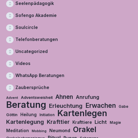
Seelenpädagogik
Sofengo Akademie
Soulcircle
Telefonberatungen
Uncategorized
Videos
WhatsApp Beratungen
Zaubersprüche
Ahnen
Anrufung
Adventsweisheit
Advent
Beratung
Erwachen
Erleuchtung
Gabe
Kartenlegen
Heilung
Göttin
Initiation
Kartenlegung
Krafttier
Licht
Krafttiere
Magie
Orakel
Neumond
Meditation
Mobbing
Ritual