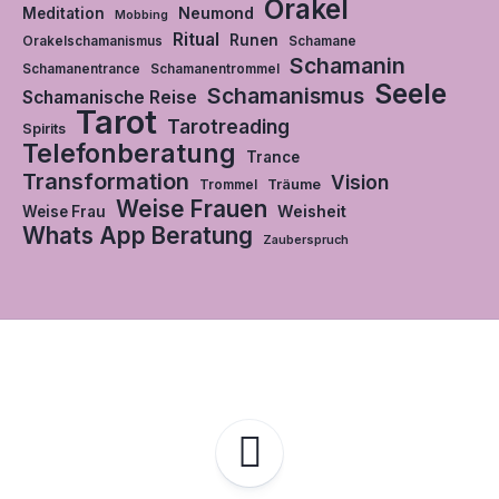
Orakel
Neumond
Meditation
Mobbing
Ritual
Runen
Orakelschamanismus
Schamane
Schamanin
Schamanentrance
Schamanentrommel
Seele
Schamanismus
Schamanische Reise
Tarot
Tarotreading
Spirits
Telefonberatung
Trance
Transformation
Vision
Träume
Trommel
Weise Frauen
Weisheit
Weise Frau
Whats App Beratung
Zauberspruch