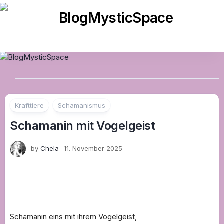
Skip
to
content
Krafttiere
Schamanismus
Schamanin mit Vogelgeist
by
Chela
11. November 2025
Schamanin eins mit ihrem Vogelgeist,