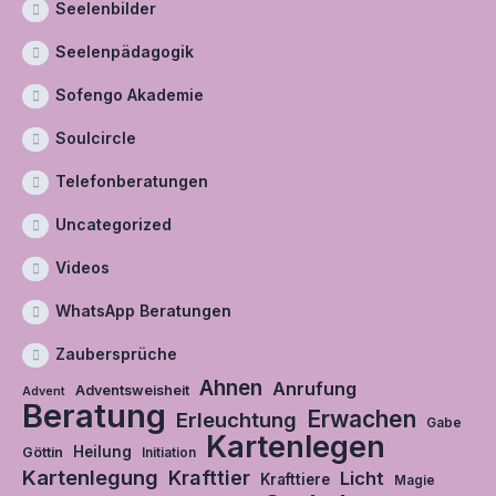
Seelenbilder
Seelenpädagogik
Sofengo Akademie
Soulcircle
Telefonberatungen
Uncategorized
Videos
WhatsApp Beratungen
Zaubersprüche
Ahnen
Anrufung
Adventsweisheit
Advent
Beratung
Erwachen
Erleuchtung
Gabe
Kartenlegen
Heilung
Göttin
Initiation
Kartenlegung
Krafttier
Licht
Krafttiere
Magie