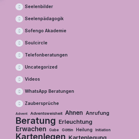
Seelenbilder
Seelenpädagogik
Sofengo Akademie
Soulcircle
Telefonberatungen
Uncategorized
Videos
WhatsApp Beratungen
Zaubersprüche
Ahnen
Anrufung
Adventsweisheit
Advent
Beratung
Erleuchtung
Erwachen
Heilung
Göttin
Gabe
Initiation
Kartenlegen
Kartenlegung