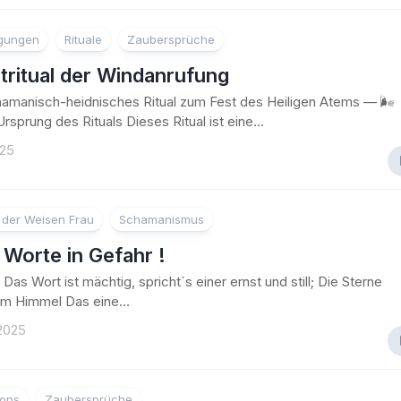
der
Weisen
egungen
Rituale
Zaubersprüche
Frau
tritual der Windanrufung
Frauenkreis
amanisch-heidnisches Ritual zum Fest des Heiligen Atems — 🌬️
rsprung des Rituals Dieses Ritual ist eine...
025
der Weisen Frau
Schamanismus
Worte in Gefahr !
 – Das Wort ist mächtig, spricht´s einer ernst und still; Die Sterne
om Himmel Das eine...
2025
ions
Zaubersprüche