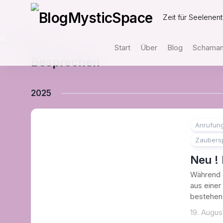
Skip
to
Zeit für Seelenent
content
Start
Über
Blog
Schamani
Besprechen
2025
Anrufun
Zaubers
Neu ! 
Während d
aus einer
bestehen.
19. Augus