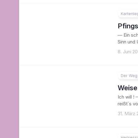
Kartenl
Pfings
— Ein sch
Sinn und U
8. Juni 2
Der Weg 
Weise 
Ich will !
reißt´s v
31. März 
Heilsess