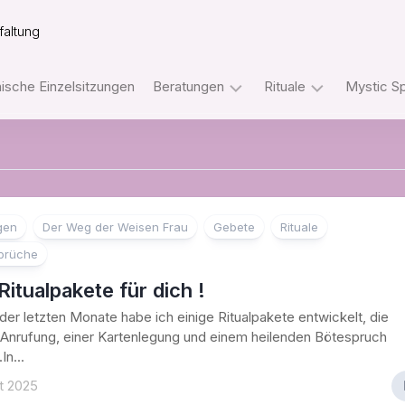
faltung
sche Einzelsitzungen
Beratungen
Rituale
Mystic S
Tarot
Ritualpakete
Telefonberatungen
mit
dem
Orakel
Rider
Telefonberatungen
Waite
gen
Der Weg der Weisen Frau
Gebete
Rituale
Tarot
WhatsApp
prüche
Beratungen
Ritualpakete
Ritualpakete für dich !
mit
Sofengo
Tarot
er letzten Monate habe ich einige Ritualpakete entwickelt, die
–
und
 Anrufung, einer Kartenlegung und einem heilenden Bötespruch
Internetakademie
Orakeln
In...
Der
t 2025
Einweihungsweg