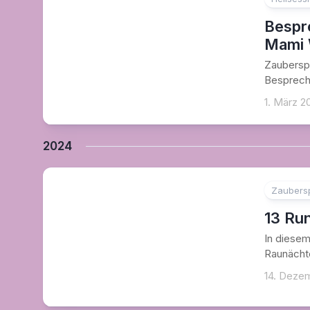
Bespr
Mami 
Zauberspr
Besprechu
1. März 2
2024
Zaubers
13 Ru
In diesem
Raunächte
14. Deze