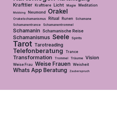
Krafttier
Licht
Krafttiere
Meditation
Magie
Orakel
Neumond
Mobbing
Ritual
Runen
Orakelschamanismus
Schamane
Schamanentrance
Schamanentrommel
Schamanin
Schamanische Reise
Seele
Schamanismus
Spirits
Tarot
Tarotreading
Telefonberatung
Trance
Transformation
Vision
Träume
Trommel
Weise Frauen
Weisheit
Weise Frau
Whats App Beratung
Zauberspruch