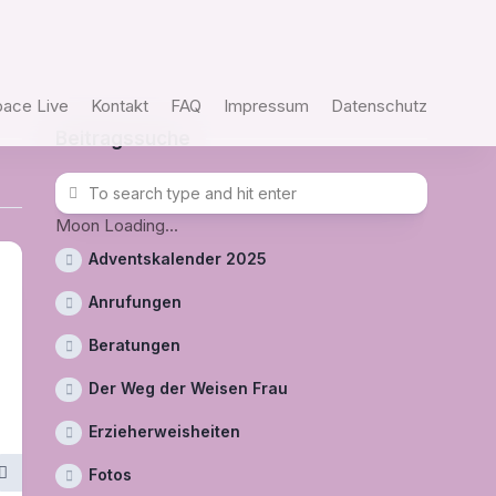
pace Live
Kontakt
FAQ
Impressum
Datenschutz
Beitragssuche
Moon Loading...
Adventskalender 2025
Anrufungen
Beratungen
Der Weg der Weisen Frau
Erzieherweisheiten
Fotos