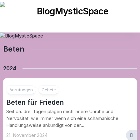
Skip
to
content
Beten
2024
1
Anrufungen
Gebete
Beten für Frieden
Seit ca. drei Tagen plagen mich innere Unruhe und
Nervosität, wie immer wenn sich eine schamanische
Handlungsweise ankündigt von der...
21. November 2024