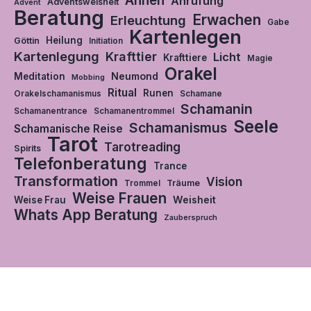
Ahnen
Anrufung
Adventsweisheit
Advent
Beratung
Erwachen
Erleuchtung
Gabe
Kartenlegen
Heilung
Göttin
Initiation
Kartenlegung
Krafttier
Licht
Krafttiere
Magie
Orakel
Neumond
Meditation
Mobbing
Ritual
Runen
Orakelschamanismus
Schamane
Schamanin
Schamanentrance
Schamanentrommel
Seele
Schamanismus
Schamanische Reise
Tarot
Tarotreading
Spirits
Telefonberatung
Trance
Transformation
Vision
Träume
Trommel
Weise Frauen
Weisheit
Weise Frau
Whats App Beratung
Zauberspruch