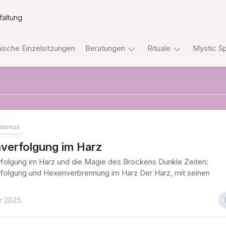
faltung
sche Einzelsitzungen
Beratungen
Rituale
Mystic S
Tarot
Ritualpakete
Telefonberatungen
mit
dem
Orakel
Rider
Telefonberatungen
Waite
ismus
Tarot
WhatsApp
verfolgung im Harz
Beratungen
Ritualpakete
folgung im Harz und die Magie des Brockens Dunkle Zeiten:
mit
Sofengo
Tarot
folgung und Hexenverbrennung im Harz Der Harz, mit seinen
–
und
Internetakademie
Orakeln
r 2025
Der
Einweihungsweg