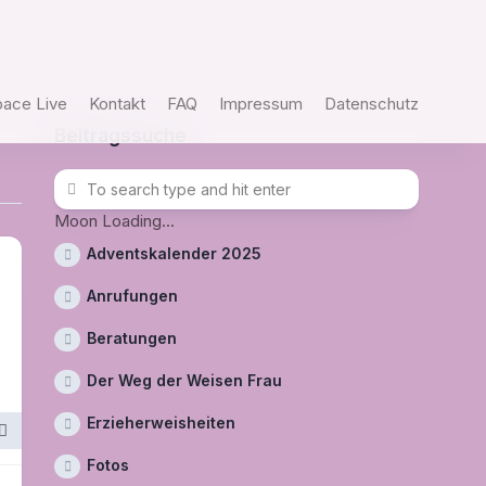
pace Live
Kontakt
FAQ
Impressum
Datenschutz
Beitragssuche
Moon Loading...
Adventskalender 2025
Anrufungen
Beratungen
Der Weg der Weisen Frau
Erzieherweisheiten
Fotos