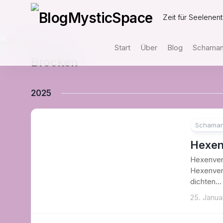
Skip
to
Zeit für Seelenent
content
Start
Über
Blog
Schamani
Brocken
2025
Schaman
Hexen
Hexenver
Hexenver
dichten...
25. Janua