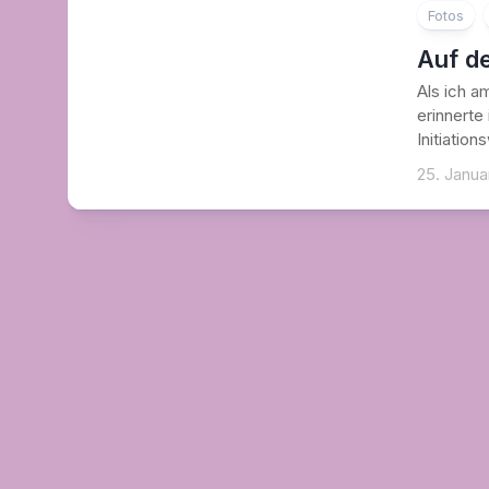
Fotos
Auf d
Als ich 
erinnerte
Initiation
25. Janua