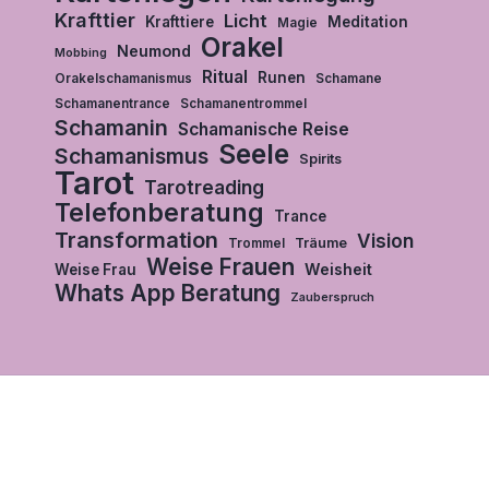
Krafttier
Licht
Krafttiere
Meditation
Magie
Orakel
Neumond
Mobbing
Ritual
Runen
Orakelschamanismus
Schamane
Schamanentrance
Schamanentrommel
Schamanin
Schamanische Reise
Seele
Schamanismus
Spirits
Tarot
Tarotreading
Telefonberatung
Trance
Transformation
Vision
Träume
Trommel
Weise Frauen
Weisheit
Weise Frau
Whats App Beratung
Zauberspruch