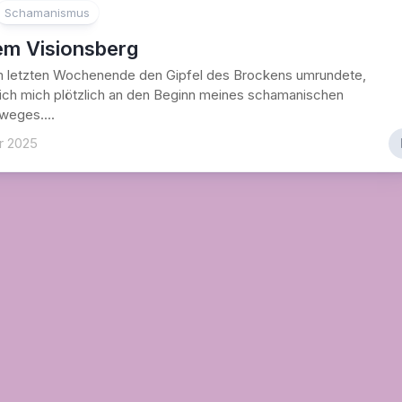
der
Schamanismus
Weisen
em Visionsberg
Frau
am letzten Wochenende den Gipfel des Brockens umrundete,
Frauenkreis
 ich mich plötzlich an den Beginn meines schamanischen
sweges....
r 2025