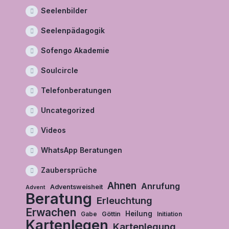
Seelenbilder
Seelenpädagogik
Sofengo Akademie
Soulcircle
Telefonberatungen
Uncategorized
Videos
WhatsApp Beratungen
Zaubersprüche
Ahnen
Anrufung
Adventsweisheit
Advent
Beratung
Erleuchtung
Erwachen
Heilung
Göttin
Gabe
Initiation
Kartenlegen
Kartenlegung