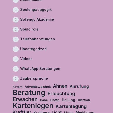
Seelenpädagogik
Sofengo Akademie
Soulcircle
Telefonberatungen
Uncategorized
Videos
WhatsApp Beratungen
Zaubersprüche
Ahnen
Anrufung
Adventsweisheit
Advent
Beratung
Erleuchtung
Erwachen
Heilung
Göttin
Gabe
Initiation
Kartenlegen
Kartenlegung
Krafttier
Licht
Krafttiere
Meditation
Magie