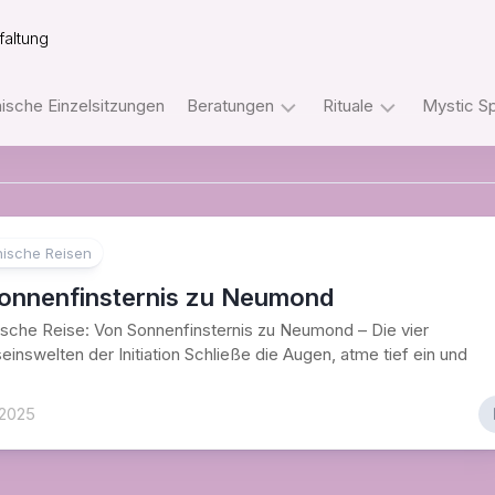
faltung
sche Einzelsitzungen
Beratungen
Rituale
Mystic S
Tarot
Ritualpakete
Telefonberatungen
mit
dem
Orakel
Rider
ische Reisen
Telefonberatungen
Waite
Tarot
onnenfinsternis zu Neumond
WhatsApp
che Reise: Von Sonnenfinsternis zu Neumond – Die vier
Beratungen
Ritualpakete
inswelten der Initiation Schließe die Augen, atme tief ein und
mit
Sofengo
Tarot
–
und
 2025
Internetakademie
Orakeln
Der
Einweihungsweg