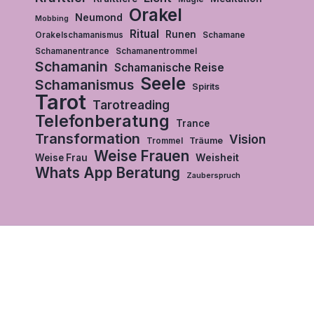
Orakel
Neumond
Mobbing
Ritual
Runen
Orakelschamanismus
Schamane
Schamanentrance
Schamanentrommel
Schamanin
Schamanische Reise
Seele
Schamanismus
Spirits
Tarot
Tarotreading
Telefonberatung
Trance
Transformation
Vision
Träume
Trommel
Weise Frauen
Weisheit
Weise Frau
Whats App Beratung
Zauberspruch