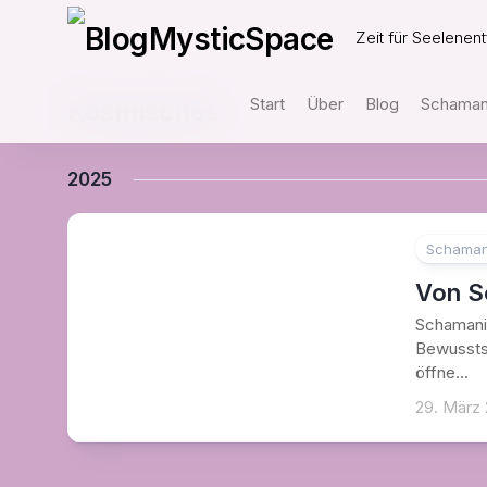
Skip
to
Zeit für Seelenent
content
Start
Über
Blog
Schamani
Kosmisches
2025
Schaman
Von S
Schamanis
Bewusstse
öffne...
29. März