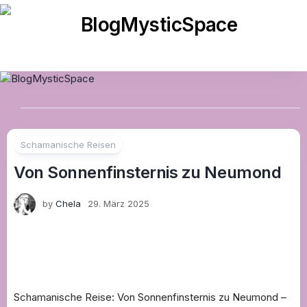
Skip
to
content
Schamanische Reisen
Von Sonnenfinsternis zu Neumond
by
Chela
29. März 2025
Schamanische Reise: Von Sonnenfinsternis zu Neumond –