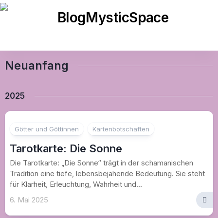
Skip
to
content
Neuanfang
2025
Götter und Göttinnen
Kartenbotschaften
Tarotkarte: Die Sonne
Die Tarotkarte: „Die Sonne“ trägt in der schamanischen
Tradition eine tiefe, lebensbejahende Bedeutung. Sie steht
für Klarheit, Erleuchtung, Wahrheit und...
6. Mai 2025