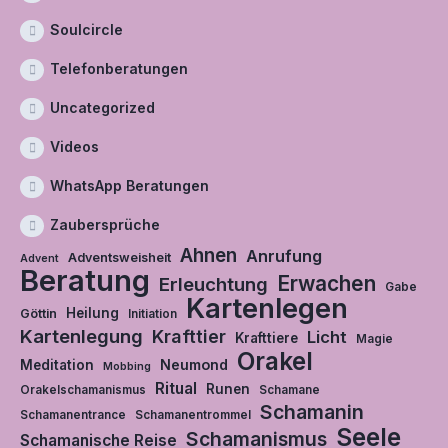
Soulcircle
Telefonberatungen
Uncategorized
Videos
WhatsApp Beratungen
Zaubersprüche
Ahnen
Anrufung
Adventsweisheit
Advent
Beratung
Erwachen
Erleuchtung
Gabe
Kartenlegen
Heilung
Göttin
Initiation
Kartenlegung
Krafttier
Licht
Krafttiere
Magie
Orakel
Neumond
Meditation
Mobbing
Ritual
Runen
Orakelschamanismus
Schamane
Schamanin
Schamanentrance
Schamanentrommel
Seele
Schamanismus
Schamanische Reise