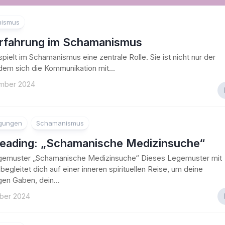
der
Weisen
ismus
Frau
eerfahrung im Schamanismus
Frauenkreis
 spielt im Schamanismus eine zentrale Rolle. Sie ist nicht nur der
dem sich die Kommunikation mit...
mber 2024
egungen
Schamanismus
reading: „Schamanische Medizinsuche“
gemuster „Schamanische Medizinsuche“ Dieses Legemuster mit
 begleitet dich auf einer inneren spirituellen Reise, um deine
igen Gaben, dein...
ber 2024