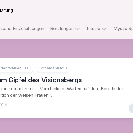
faltung
sche Einzelsitzungen
Beratungen
Rituale
Mystic S
Tarot
Ritualpakete
Telefonberatungen
mit
dem
Orakel
Rider
der Weisen Frau
Schamanismus
Telefonberatungen
Waite
Tarot
em Gipfel des Visionsbergs
WhatsApp
sion kommt zu dir – Vom heiligen Warten auf dem Berg In der
Beratungen
Ritualpakete
dition der Weisen Frauen...
mit
Sofengo
Tarot
2025
–
und
Internetakademie
Orakeln
Der
Einweihungsweg