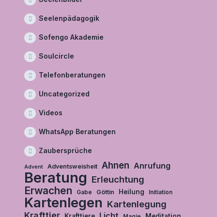
Seelenpädagogik
Sofengo Akademie
Soulcircle
Telefonberatungen
Uncategorized
Videos
WhatsApp Beratungen
Zaubersprüche
Ahnen
Anrufung
Adventsweisheit
Advent
Beratung
Erleuchtung
Erwachen
Heilung
Göttin
Gabe
Initiation
Kartenlegen
Kartenlegung
Krafttier
Licht
Krafttiere
Meditation
Magie