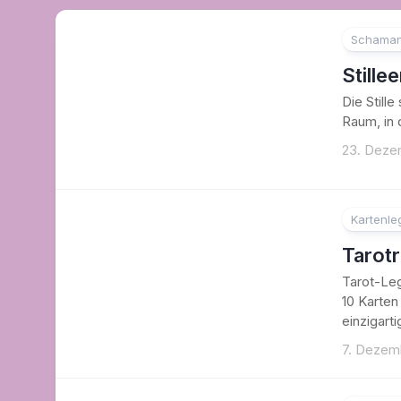
Schaman
Still
Die Stille
Raum, in 
23. Deze
Kartenl
Tarot
Tarot-Le
10 Karten
einzigart
7. Dezem