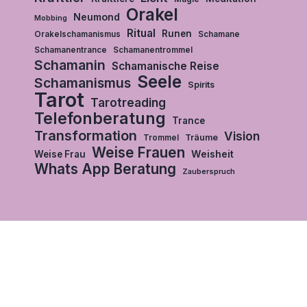
Orakel
Neumond
Mobbing
Ritual
Runen
Orakelschamanismus
Schamane
Schamanentrance
Schamanentrommel
Schamanin
Schamanische Reise
Seele
Schamanismus
Spirits
Tarot
Tarotreading
Telefonberatung
Trance
Transformation
Vision
Träume
Trommel
Weise Frauen
Weisheit
Weise Frau
Whats App Beratung
Zauberspruch