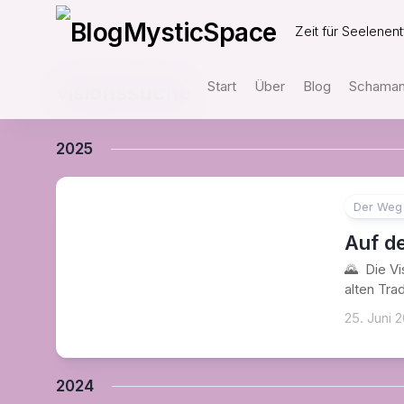
Skip
to
Zeit für Seelenent
content
Start
Über
Blog
Schamani
visionssuche
2025
Der Weg 
Auf d
🌄 Die Vi
alten Tra
25. Juni 
2024