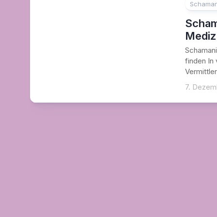
Schaman
Scham
Mediz
Schamani
finden In 
Vermittler
7. Dezem