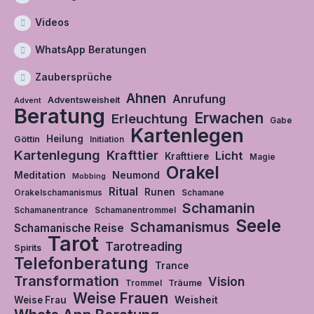
Videos
WhatsApp Beratungen
Zaubersprüche
Ahnen
Anrufung
Adventsweisheit
Advent
Beratung
Erwachen
Erleuchtung
Gabe
Kartenlegen
Heilung
Göttin
Initiation
Kartenlegung
Krafttier
Licht
Krafttiere
Magie
Orakel
Neumond
Meditation
Mobbing
Ritual
Runen
Orakelschamanismus
Schamane
Schamanin
Schamanentrance
Schamanentrommel
Seele
Schamanismus
Schamanische Reise
Tarot
Tarotreading
Spirits
Telefonberatung
Trance
Transformation
Vision
Träume
Trommel
Weise Frauen
Weisheit
Weise Frau