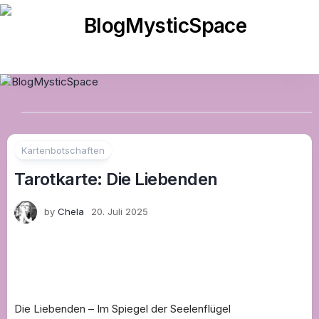
Skip
to
content
Kartenbotschaften
Tarotkarte: Die Liebenden
by
Chela
20. Juli 2025
Die Liebenden – Im Spiegel der Seelenflügel